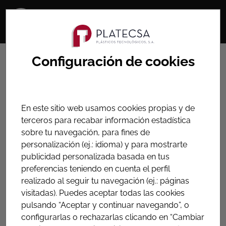
HOME
PRODUCTOS
Configuración de cookies
ACCESORIOS PARA DERIVACIÓN DE TUBERIAS
Collarín de toma salida
En este sitio web usamos cookies propias y de
brida
terceros para recabar información estadística
sobre tu navegación, para fines de
personalización (ej.: idioma) y para mostrarte
Collarín para realizar derivaciones en tuberías de
publicidad personalizada basada en tus
materiales rígidos o plásticos a una salida embridada
preferencias teniendo en cuenta el perfil
realizado al seguir tu navegación (ej.: páginas
visitadas). Puedes aceptar todas las cookies
Collarines de toma RHO con
pulsando “Aceptar y continuar navegando”, o
abrazadera gomada
configurarlas o rechazarlas clicando en “Cambiar