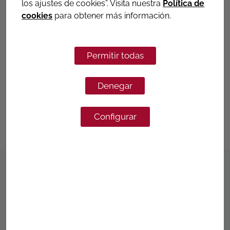
los ajustes de cookies”. Visita nuestra
Política de
Ver datos técnicos
cookies
para obtener más información.
R-594-G
Permitir todas
COLLARIN DE TOMA BRIDA,
ABRAZADERAS ROSCADAS
Denegar
Más informacion
Configurar