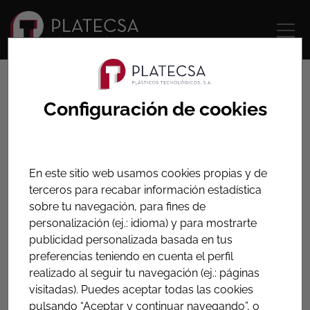
HOME
PRODUCTOS
PROTECCIÓN CONTRA LA CORROSIÓN
Configuración de cookies
PROTECCIÓN CONTRA LA
CORROSIÓN
En este sitio web usamos cookies propias y de
terceros para recabar información estadística
Productos para la protección pasiva de la corrosión,
sobre tu navegación, para fines de
basada en la imprimación, sellado y recubrimiento de
personalización (ej.: idioma) y para mostrarte
tuberías, tuercas, bridas, acoplamientos, válvulas,
publicidad personalizada basada en tus
tanques, estructuras metálicas, etc. para servicios
preferencias teniendo en cuenta el perfil
enterrados o aéreos. Su aplicación no requiere
realizado al seguir tu navegación (ej.: páginas
medios especiales.
visitadas). Puedes aceptar todas las cookies
pulsando “Aceptar y continuar navegando”, o