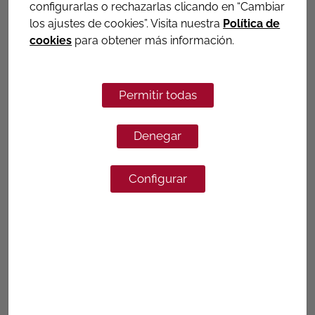
configurarlas o rechazarlas clicando en “Cambiar
los ajustes de cookies”. Visita nuestra
Política de
cookies
para obtener más información.
G-441
ENLACE ROSCA MACHO PARA
TUBO DE HIERRO
Permitir todas
Más informacion
Denegar
Configurar
G-442
ENLACE ROSCA HEMBRA PARA
TUBO DE HIERRO
Más informacion