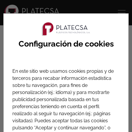
HOME
PRODUCTOS
ACCESORIOS PARA UNIÓN DE TUBERÍAS
Configuración de cookies
Fittings de latón Greiner
para tubo de hierro
En este sitio web usamos cookies propias y de
terceros para recabar información estadística
Accesorios diseñados con el objetivo de resolver
sobre tu navegación, para fines de
cualquier problema de instalación o reparación en
personalización (ej.: idioma) y para mostrarte
tubos de hierro galvanizado de diámetros hasta 2”
publicidad personalizada basada en tus
preferencias teniendo en cuenta el perfil
realizado al seguir tu navegación (ej.: páginas
Fittings para tubo de hierro
visitadas). Puedes aceptar todas las cookies
pulsando “Aceptar y continuar navegando”, o
Ver datos técnicos