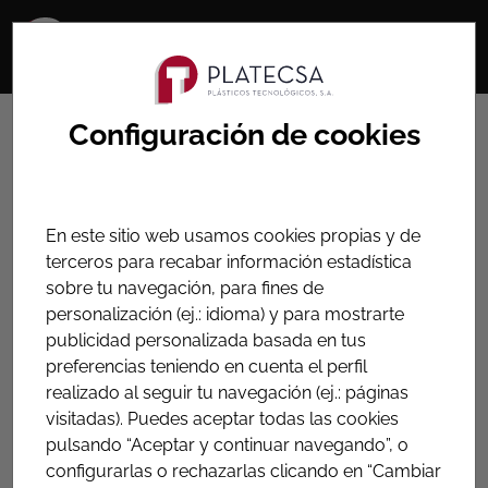
HOME
PRODUCTOS
Configuración de cookies
INSTRUMENTACIÓN, VALVULAS Y ARMARIOS
Instrumentación,
En este sitio web usamos cookies propias y de
medidores y limitadores de
terceros para recabar información estadística
sobre tu navegación, para fines de
caudal, nivel, etc. de
personalización (ej.: idioma) y para mostrarte
diversas tecnologías
publicidad personalizada basada en tus
preferencias teniendo en cuenta el perfil
Medidores de presión y nivel, asi como medidores y
realizado al seguir tu navegación (ej.: páginas
limitadores de caudal
visitadas). Puedes aceptar todas las cookies
pulsando “Aceptar y continuar navegando”, o
configurarlas o rechazarlas clicando en “Cambiar