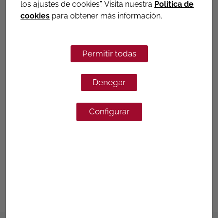
los ajustes de cookies”. Visita nuestra
Política de
Instrumentacion varia
cookies
para obtener más información.
Medidores de nivel y de caudal de diversas
tecnologías.
Ver datos técnicos
Permitir todas
Denegar
LUS
MEDIDOR DE NIVEL SISTEMA
Configurar
ULTRASÓNICO
TRS-P
MEDIDOR DE PRESIÓN SISTEMA
PIEZORESISTIVO