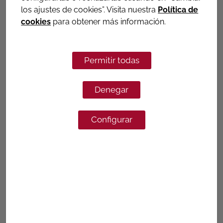
los ajustes de cookies”. Visita nuestra
Política de
cookies
para obtener más información.
G-553 B-Grip
VÁLVULA BOLA ENTRADA
CONTADOR, CON BRIDA Y DADO
Permitir todas
ROSCADO, CON MARIPOSA B-GRIP
Denegar
Más informacion
Configurar
G-554 B-Grip
VÁLVULA BOLA ENTRADA
CONTADOR, CON DADO ROSCADO,
CON MARIPOSA B-GRIP
Más informacion