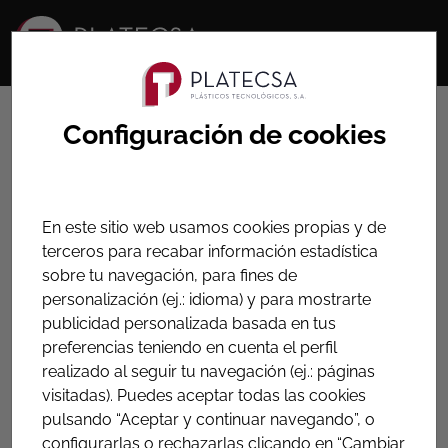
HOME
PRODUCTOS
Configuración de cookies
INSTRUMENTACIÓN, VALVULAS Y ARMARIOS
Válvulas para contador
En este sitio web usamos cookies propias y de
Válvulas de cierre esférico para aplicación como
terceros para recabar información estadística
válvulas de entrada y de salida de los contadores de
sobre tu navegación, para fines de
agua. Incluye una amplia gama específica antifraude.
personalización (ej.: idioma) y para mostrarte
publicidad personalizada basada en tus
preferencias teniendo en cuenta el perfil
realizado al seguir tu navegación (ej.: páginas
Válvulas antifraude
visitadas). Puedes aceptar todas las cookies
pulsando “Aceptar y continuar navegando”, o
Ver datos técnicos
configurarlas o rechazarlas clicando en “Cambiar