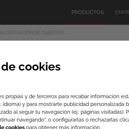
PRODUCTOS
EMPR
A DERIVACIÓN DE TUBERIAS
ma en carga
 de cookies
uberías de distintos materiales a una salida roscada. P
s propias y de terceros para recabar información est
j.: idioma) y para mostrarte publicidad personalizada
izado al seguir tu navegación (ej.: páginas visitadas).
tinuar navegando”, o configurarlas o rechazarlas cli
 de cookies
para obtener más información.