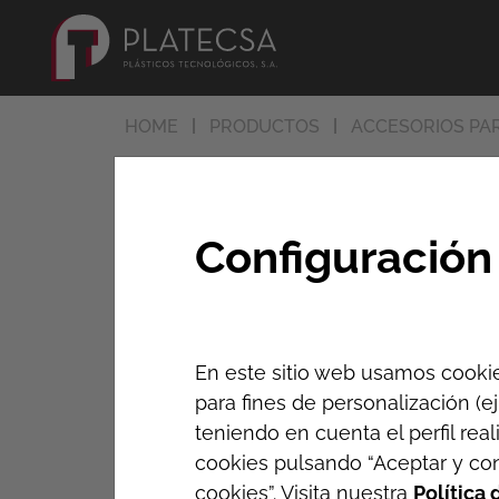
HOME
PRODUCTOS
ACCESORIOS PAR
Collarín de to
Configuración
Collarín para realizar derivaciones en t
interrumpir el servicio
En este sitio web usamos cookie
para fines de personalización (e
teniendo en cuenta el perfil real
Toma en carga roscada
cookies pulsando “Aceptar y con
cookies”. Visita nuestra
Política