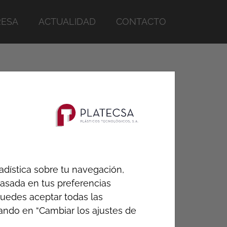
ESA
ACTUALIDAD
CONTACTO
ara tuberías a presión, sin tener que
adística sobre tu navegación,
 basada en tus preferencias
 Puedes aceptar todas las
Ver datos técnicos
cando en “Cambiar los ajustes de