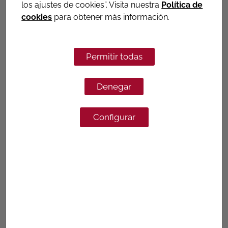
los ajustes de cookies”. Visita nuestra
Política de
Ver datos técnicos
cookies
para obtener más información.
WE-291
Permitir todas
COLLARIN DE TOMA DE PE,
ELECTROSOLDABLES
Denegar
Más informacion
Configurar
WE-299
DERIVACION TE DE PE,
ELECTROSOLDABLES
Más informacion