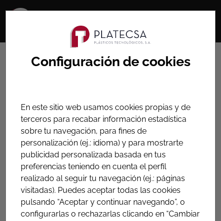
HOME
PRODUCTOS
Configuración de cookies
ACCESORIOS PARA DERIVACIÓN DE TUBERIAS
Collarín de toma con salida
En este sitio web usamos cookies propias y de
roscada
terceros para recabar información estadística
sobre tu navegación, para fines de
Collarín para realizar derivaciones en tuberías de
personalización (ej.: idioma) y para mostrarte
materiales rígidos o plásticos a una salida roscada
publicidad personalizada basada en tus
preferencias teniendo en cuenta el perfil
realizado al seguir tu navegación (ej.: páginas
visitadas). Puedes aceptar todas las cookies
Collarines de toma de PE,
pulsando “Aceptar y continuar navegando”, o
electrosoldables
configurarlas o rechazarlas clicando en “Cambiar