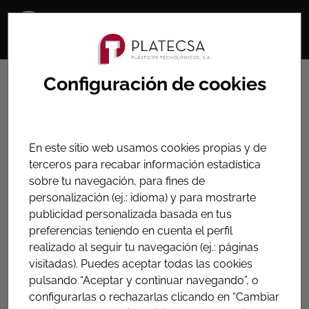
Configuración de cookies
HOME
PRODUCTOS
ACCESORIOS PARA DERIVACIÓN DE TUBERIAS
Collarín de toma con salida
En este sitio web usamos cookies propias y de
roscada
terceros para recabar información estadística
sobre tu navegación, para fines de
personalización (ej.: idioma) y para mostrarte
Collarín para realizar derivaciones en tuberías de
publicidad personalizada basada en tus
materiales rígidos o plásticos a una salida roscada
preferencias teniendo en cuenta el perfil
realizado al seguir tu navegación (ej.: páginas
visitadas). Puedes aceptar todas las cookies
Juntas de tres piezas
pulsando “Aceptar y continuar navegando”, o
configurarlas o rechazarlas clicando en “Cambiar
Ver datos técnicos