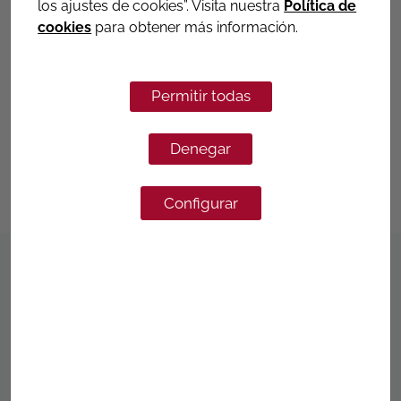
los ajustes de cookies”. Visita nuestra
Política de
cookies
para obtener más información.
S-211
JUNTA TRES PIEZAS, SALIDA
Permitir todas
ROSCADA
Denegar
Más informacion
Configurar
PRODUCTOS