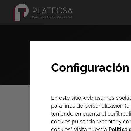
Configuración
Actualidad
En este sitio web usamos cookie
para fines de personalización (e
Listado de noticias
teniendo en cuenta el perfil real
cookies pulsando “Aceptar y con
cookies”. Visita nuestra
Política